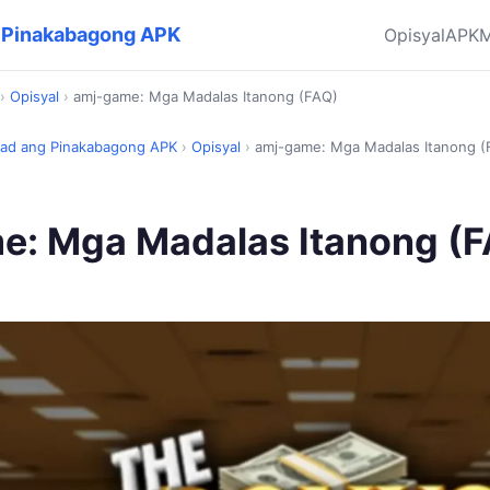
g Pinakabagong APK
Opisyal
APK
M
›
Opisyal
›
amj-game: Mga Madalas Itanong (FAQ)
oad ang Pinakabagong APK
›
Opisyal
›
amj-game: Mga Madalas Itanong (
e: Mga Madalas Itanong (