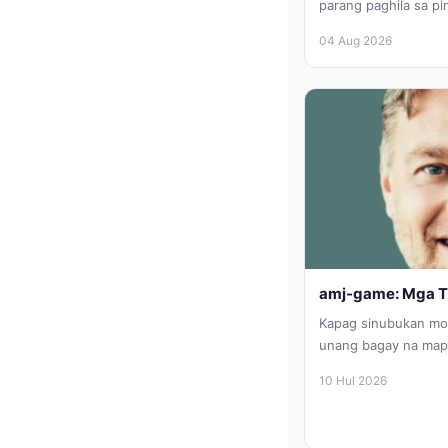
parang paghila sa p
casino, kung saan...
04 Aug 2026
amj-game: Mga Ti
Kapag sinubukan mo 
unang bagay na map
nito. Minsan, ang mg
10 Hul 2026