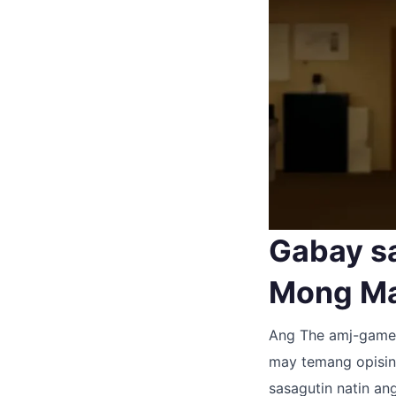
Gabay sa
Mong M
Ang The amj-game 
may temang opisina
sasagutin natin a