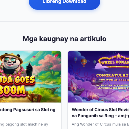
Libreng Download
Mga kaugnay na artikulo
adong Pagsusuri sa Slot ng
Wonder of Circus Slot Revi
na Panganib sa Ring – amj
ang bagong slot machine ay
Ang Wonder of Circus mula sa 