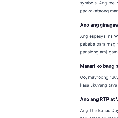
symbols. Ang reel
pagkakataong mana
Ano ang ginagaw
Ang espesyal na Wi
pababa para maging
panalong amj-game 
Maaari ko bang b
Oo, mayroong "Buy
kasalukuyang taya 
Ano ang RTP at Vo
Ang The Bonus Day 