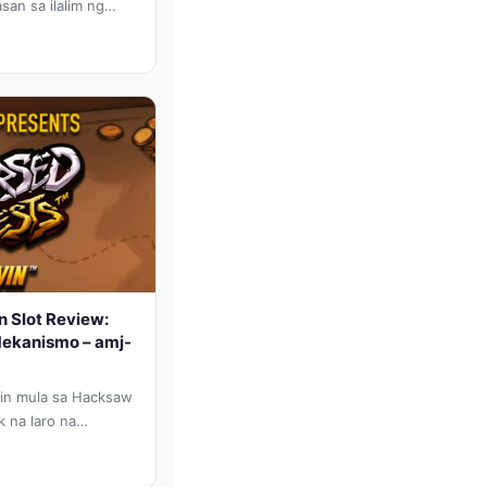
an sa ilalim ng
n Slot Review:
ekanismo – amj-
in mula sa Hacksaw
 na laro na