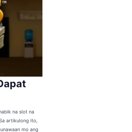
Dapat
abik na slot na
a artikulong ito,
maunawaan mo ang