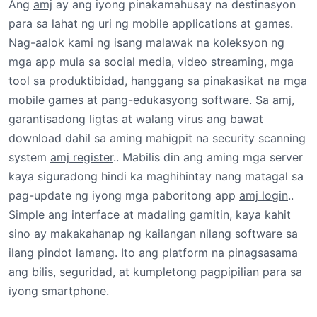
Ang
amj
ay ang iyong pinakamahusay na destinasyon
para sa lahat ng uri ng mobile applications at games.
Nag-aalok kami ng isang malawak na koleksyon ng
mga app mula sa social media, video streaming, mga
tool sa produktibidad, hanggang sa pinakasikat na mga
mobile games at pang-edukasyong software. Sa amj,
garantisadong ligtas at walang virus ang bawat
download dahil sa aming mahigpit na security scanning
system
amj register
.. Mabilis din ang aming mga server
kaya siguradong hindi ka maghihintay nang matagal sa
pag-update ng iyong mga paboritong app
amj login
..
Simple ang interface at madaling gamitin, kaya kahit
sino ay makakahanap ng kailangan nilang software sa
ilang pindot lamang. Ito ang platform na pinagsasama
ang bilis, seguridad, at kumpletong pagpipilian para sa
iyong smartphone.