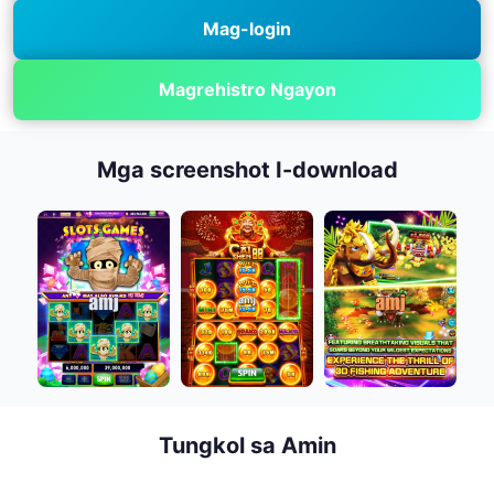
Mag-login
Magrehistro Ngayon
Mga screenshot I-download
Tungkol sa Amin