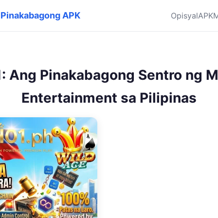
g Pinakabagong APK
Opisyal
APK
M
: Ang Pinakabagong Sentro ng M
Entertainment sa Pilipinas