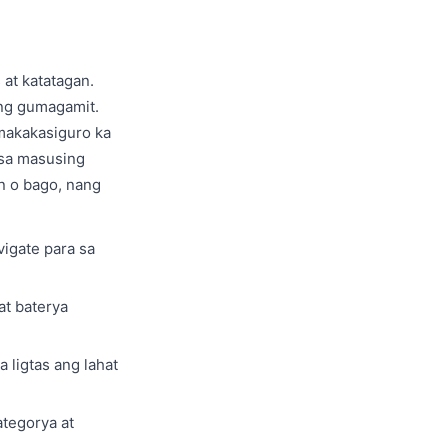
at katatagan.
ong gumagamit.
 makakasiguro ka
 sa masusing
n o bago, nang
vigate para sa
at baterya
 ligtas ang lahat
tegorya at