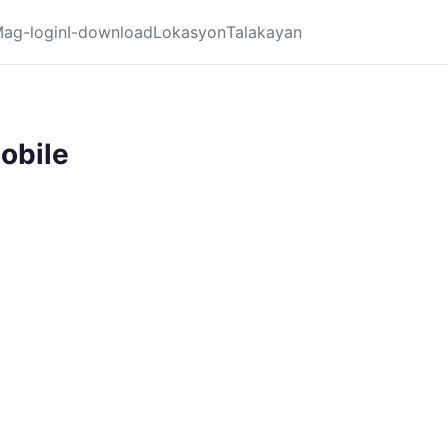
ag-login
I-download
Lokasyon
Talakayan
obile