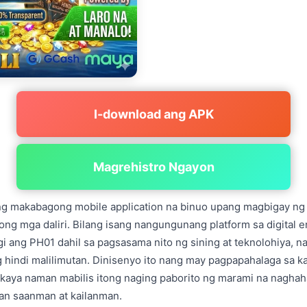
I-download ang APK
Magrehistro Ngayon
ng makabagong mobile application na binuo upang magbigay ng
yong mga daliri. Bilang isang nangungunang platform sa digital 
ang PH01 dahil sa pagsasama nito ng sining at teknolohiya, na
 hindi malilimutan. Dinisenyo ito nang may pagpapahalaga sa 
kaya naman mabilis itong naging paborito ng marami na nagha
gan saanman at kailanman.