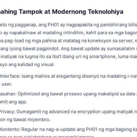
ahing Tampok at Modernong Teknolohiya
eto ng pagganap, ang PH01 ay nagpapakita ng pambihirang bilis 
to ay napakalinaw at madaling intindihin, kahit para sa mga bag
 na pag-load ng mga pahina at matatag na koneksyon sa server,
 ang iyong bawat pagpindot. Ang bawat update ay sumasailalim
matiyak na tugma ito sa iba’t ibang uri ng smartphone, luma ma
isyo ang kalidad ng visual.
 Interface: Isang malinis at eleganteng disenyo na madaling i-na
 user.
aasahan: Optimized ang bawat proseso upang makatipid sa data 
mit ang app.
Privacy: Gumagamit ng advanced na encryption upang matiyak na
on ng bawat miyembro.
Kontento: Regular na nag-a-update ang PH01 ng mga bagong ka