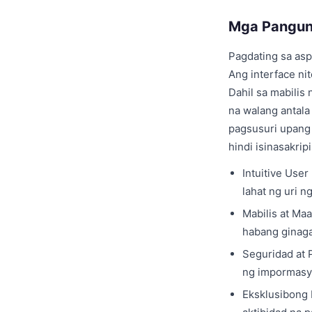
Mga Pangun
Pagdating sa asp
Ang interface ni
Dahil sa mabilis
na walang antala
pagsusuri upang 
hindi isinasakrip
Intuitive User
lahat ng uri ng
Mabilis at Ma
habang ginaga
Seguridad at 
ng impormasy
Eksklusibong 