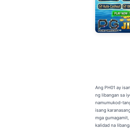
Ang PH01 ay isa
ng libangan sa i
namumukod-tangi 
isang karanasang
mga gumagamit, 
kalidad na liban