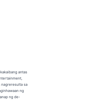
 kakaibang antas
entertainment,
 nagreresulta sa
kaginhawaan ng
hanap ng de-