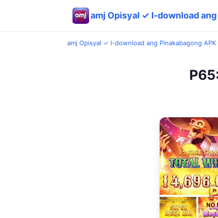
amj Opisyal ✓ I-download an
amj Opisyal ✓ I-download ang Pinakabagong APK
P65