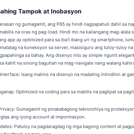
ahing Tampok at Inobasyon
anasan ng gumagamit, ang P65 ay hindi nagpapahuli dahil sa na
 mabilis na oras ng pag-load. Hindi mo na kailangang mag-alala 
ang app ay optimized para sa iba’t ibang uri ng smartphone, lu
atatag na koneksyon sa server, masisiguro ang tuloy-tuloy na
gpapahinga sa bahay. Ang disenyo nito ay simple ngunit elegant
sa kahit na sinong baguhan na mag-navigate nang walang kahir
 Interface: Isang malinis na disenyo na madaling intindihin at ga
gganap: Optimized na coding para sa mabilis na paglipat sa pag
Privacy: Gumagamit ng pinakabagong teknolohiya ng proteksyo
ligtas ang iyong account at impormasyon.
dates: Patuloy na pagdaragdag ng mga bagong content at pagp