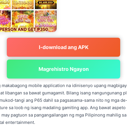
I-download ang APK
Magrehistro Ngayon
g makabagong mobile application na idinisenyo upang magbigay
at libangan sa bawat gumagamit. Bilang isang nangungunang pl
mukod-tangi ang P65 dahil sa pagsasama-sama nito ng mga de-k
ature sa loob ng isang madaling gamiting app. Ang bawat aspeto 
g may pagtuon sa pangangailangan ng mga Pilipinong mahilig sa 
al entertainment.