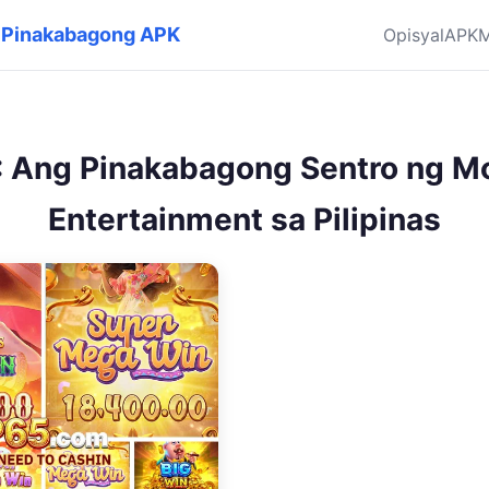
g Pinakabagong APK
Opisyal
APK
M
: Ang Pinakabagong Sentro ng Mo
Entertainment sa Pilipinas