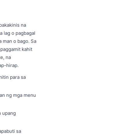
pakakinis na
sa lag o pagbagal
ma man o bago. Sa
 paggamit kahit
e, na
ap-hirap.
mitin para sa
itan ng mga menu
n upang
apabuti sa